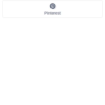
Pinterest
Link Utili
Policy Privacy
Termini e Condizioni
Dati personali
Contatti
Scarica l'App