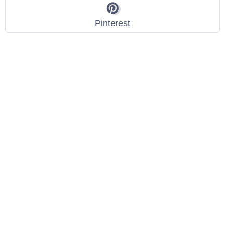
Pinterest
Link Utili
Policy Privacy
Termini e Condizioni
Dati personali
Contatti
Scarica l'App