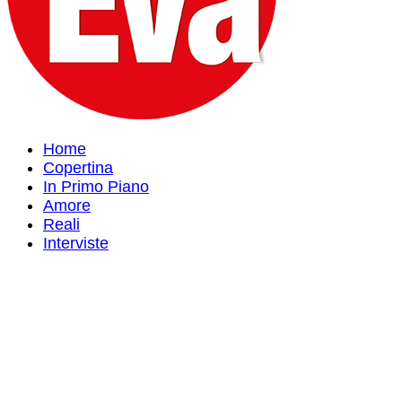
Home
Copertina
In Primo Piano
Amore
Reali
Interviste