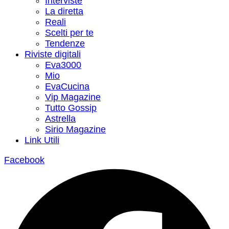
Interviste
La diretta
Reali
Scelti per te
Tendenze
Riviste digitali
Eva3000
Mio
EvaCucina
Vip Magazine
Tutto Gossip
Astrella
Sirio Magazine
Link Utili
Facebook