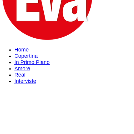
Home
Copertina
In Primo Piano
Amore
Reali
Interviste