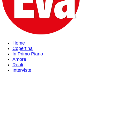
Home
Copertina
In Primo Piano
Amore
Reali
Interviste