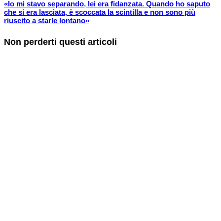
«Io mi stavo separando, lei era fidanzata. Quando ho saputo
che si era lasciata, è scoccata la scintilla e non sono più
riuscito a starle lontano»
Non perderti questi articoli