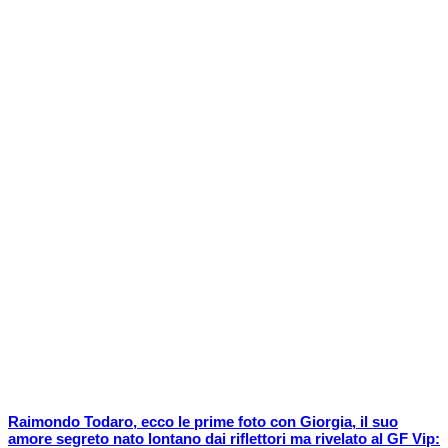
Raimondo Todaro, ecco le prime foto con Giorgia, il suo
amore segreto nato lontano dai riflettori ma rivelato al GF Vip: