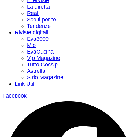
Interviste
La diretta
Reali
Scelti per te
Tendenze
Riviste digitali
Eva3000
Mio
EvaCucina
Vip Magazine
Tutto Gossip
Astrella
Sirio Magazine
Link Utili
Facebook