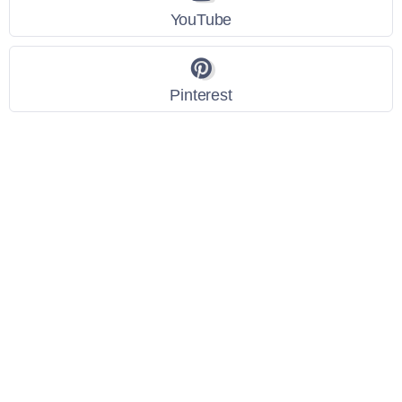
YouTube
Pinterest
Link Utili
Policy Privacy
Termini e Condizioni
Dati personali
Contatti