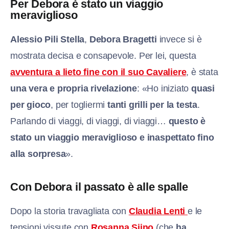
Per Debora è stato un viaggio
meraviglioso
Alessi
o Pili Stella
,
Debora Bragetti
invece si è
mostrata decisa e consapevole. Per lei, questa
avventura a lieto fine con il suo Cavaliere
, è stata
una vera e propria rivelazione
: «Ho iniziato
quasi
per gioco
, per togliermi
tanti grilli per la testa
.
Parlando di viaggi, di viaggi, di viaggi…
questo è
stato un viaggio meraviglioso e inaspettato fino
alla sorpresa
».
Con Debora il passato è alle spalle
Dopo la storia travagliata con
Claudia Lenti
e le
tensioni vissute con
Rosanna Siino
(che
ha