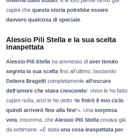
insieme dallo studio
, e le loro parole fanno già
capire che
questa storia potrebbe essere
davvero qualcosa di speciale
.
Alessio Pili Stella e la sua scelta
inaspettata
Alessi
o Pili Stella
ha ammesso di
aver tenuto
segreta la sua scelta
fino all’ultimo, lasciando
Debora Bragetti
completamente
all’oscuro
dell’amore che stava crescendo
: «Non le ho fatto
capire nulla, anzi le ho detto
‘io finirò il mio ciclo
quindi arriverò fino alla fine’
». Una
sorpresa
vera
, insomma, che
Alessi
o Pili Stella
covava già
da settimane. «È stata
una cosa inaspettata per