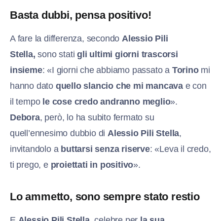
Basta dubbi, pensa positivo!
A fare la differenza, secondo
Alessi
o Pili
Stella,
sono stati
gli ultimi giorni trascorsi
insieme
: «I giorni che abbiamo passato a
Torino
mi
hanno dato
quello slancio che mi mancava
e con
il tempo
le cose credo andranno meglio
».
Debora
, però, lo ha subito fermato su
quell’ennesimo dubbio di
Alessi
o Pili Stella
,
invitandolo a
buttarsi senza riserve
: «Leva il credo,
ti prego, e
proiettati in positivo
».
Lo ammetto, sono sempre stato restio
E
Alessi
o Pili Stella
, celebre per
la sua