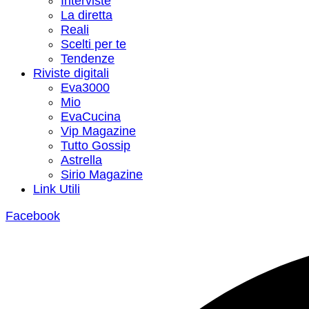
Interviste
La diretta
Reali
Scelti per te
Tendenze
Riviste digitali
Eva3000
Mio
EvaCucina
Vip Magazine
Tutto Gossip
Astrella
Sirio Magazine
Link Utili
Facebook