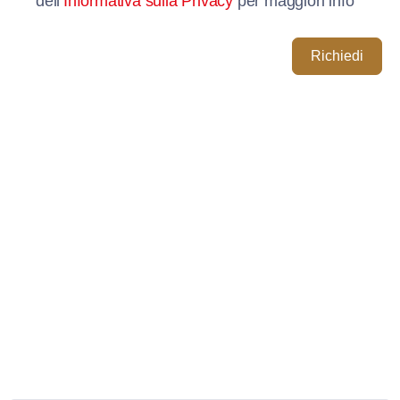
dell’
Informativa sulla Privacy
per maggiori info
Richiedi
Seguici