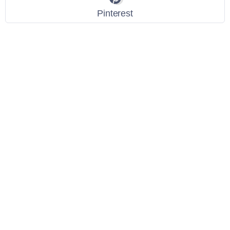
Pinterest
Link Utili
Policy Privacy
Termini e Condizioni
Dati personali
Contatti
Scarica l'App