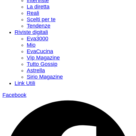
Interviste
La diretta
Reali
Scelti per te
Tendenze
Riviste digitali
Eva3000
Mio
EvaCucina
Vip Magazine
Tutto Gossip
Astrella
Sirio Magazine
Link Utili
Facebook