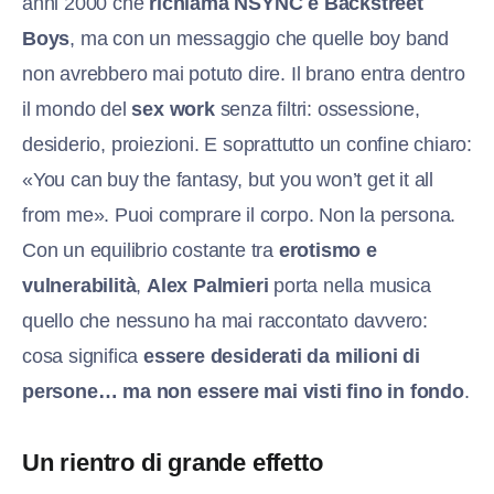
anni 2000 che
richiama NSYNC e Backstreet
Boys
, ma con un messaggio che quelle boy band
non avrebbero mai potuto dire. Il brano entra dentro
il mondo del
sex work
senza filtri: ossessione,
desiderio, proiezioni. E soprattutto un confine chiaro:
«You can buy the fantasy, but you won’t get it all
from me». Puoi comprare il corpo. Non la persona.
Con un equilibrio costante tra
erotismo e
vulnerabilità
,
Alex Palmieri
porta nella musica
quello che nessuno ha mai raccontato davvero:
cosa significa
essere desiderati da milioni di
persone… ma non essere mai visti fino in fondo
.
Un rientro di grande effetto