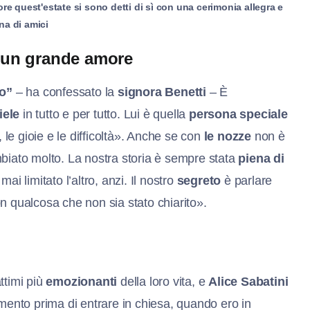
re quest'estate si sono detti di sì con una cerimonia allegra e
na di amici
, un grande amore
to”
– ha confessato la
signora Benetti
– È
iele
in tutto e per tutto. Lui è quella
persona speciale
 le gioie e le difficoltà». Anche se con
le nozze
non è
biato molto. La nostra storia è sempre stata
piena di
i limitato l’altro, anzi. Il nostro
segreto
è parlare
n qualcosa che non sia stato chiarito».
ttimi più
emozionanti
della loro vita, e
Alice Sabatini
omento prima di entrare in chiesa, quando ero in