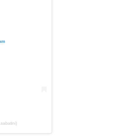
ram
.sabatini)