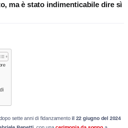
o, ma è stato indimenticabile dire sì
ore
di
dopo sette anni di fidanzamento
il 22 giugno del 2024
briele Benetti
, con una
cerimonia da sogno
a