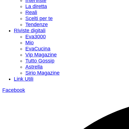
Interviste
La diretta
Reali
Scelti per te
Tendenze
Riviste digitali
Eva3000
Mio
EvaCucina
Vip Magazine
Tutto Gossip
Astrella
Sirio Magazine
Link Utili
Facebook