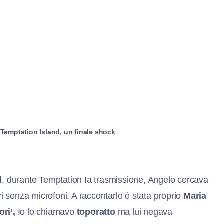
 Temptation Island, un finale shock
d
, durante Temptation Ia trasmissione, Angelo cercava
r
i senza microfoni. A raccontarlo è stata proprio
Maria
ri’,
Io lo chiamavo
toporatto
ma lui negava