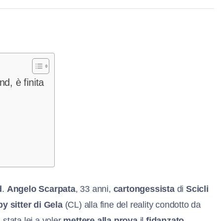
d, è finita
d
.
Angelo Scarpata
, 33 anni,
cartongessista
di
Scicli
y sitter di Gela
(CL) alla fine del reality condotto da
stata lei a voler
mettere alla prova
il
fidanzato