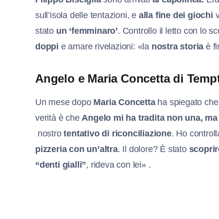
sull’isola delle tentazioni, e
alla fine dei giochi
v
stato
un ‘femminaro’
. Controllo il letto con lo 
doppi
e amare rivelazioni: «la
nostra storia
è fi
Angelo e Maria Concetta di Tempta
Un mese dopo
Maria Concetta
ha spiegato ch
verità è che
Angelo mi ha tradita non una, ma
nostro
tentativo di riconciliazione
. Ho control
pizzeria con un’altra
. Il dolore? È stato
scoprir
“denti gialli”
, rideva con lei» .