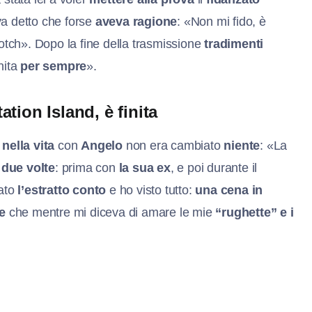
a detto che forse
aveva ragione
: «Non mi fido, è
scotch». Dopo la fine della trasmissione
tradimenti
nita
per sempre
».
tion Island, è finita
e
nella vita
con
Angelo
non era cambiato
niente
: «La
 due volte
: prima con
la sua ex
, e poi durante il
lato
l’estratto conto
e ho visto tutto:
una cena in
e
che mentre mi diceva di amare le mie
“rughette” e i