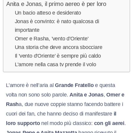
Anita e Jonas, il primo aereo è per loro
Un bacio atteso e desiderato
Jonas è convinto: è nato qualcosa di
importante
Omer e Rasha, 'vento d'Oriente'
Una storia che deve ancora sbocciare
Il 'vento d'Oriente' è sempre più caldo
L'amore nella casa tv prende il volo
L’amore è nell’aria al
Grande Fratello
e questa
volta non sono solo parole.
Anita e Jonas
,
Omer e
Rash
a, due nuove coppie stanno facendo battere i
cuori dei fan, che hanno deciso di manifestare
il
loro supporto
nel modo più classico:
con gli aerei
.
Jonas Pepe e Anita Mazzotta
hanno ricevuto il