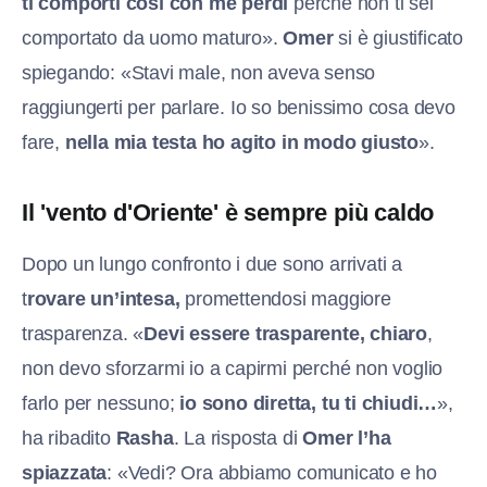
ti comporti così con me perdi
perché non ti sei
comportato da uomo maturo».
Omer
si è giustificato
spiegando: «Stavi male, non aveva senso
raggiungerti per parlare. Io so benissimo cosa devo
fare,
nella mia testa ho agito in modo giusto
».
Il 'vento d'Oriente' è sempre più caldo
Dopo un lungo confronto i due sono arrivati a
t
rovare un’intesa,
promettendosi maggiore
trasparenza. «
Devi essere trasparente, chiaro
,
non devo sforzarmi io a capirmi perché non voglio
farlo per nessuno;
io sono diretta, tu ti chiudi…
»,
ha ribadito
Rasha
. La risposta di
Omer l’ha
spiazzata
: «Vedi? Ora abbiamo comunicato e ho