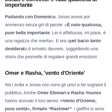
importante
Parlando con Domenico
, Jonas aveva poi
ammesso senza giri di parole: «
È nato qualcosa,
pure bella importante
. Lei è affettuosa, mi piace, è
una ragazza che merita». E ora q
uel bacio tanto
desiderat
o è arrivato davvero, suggellando una
storia che promette di regalare grandi emozioni.
Omer e Rasha, 'vento d'Oriente'
Ma i Anita e Jonas non sono gli unici a far sognare il
pubblico. Anche
Omer Elomari e Rasha Younes
hanno ricevuto il loro aereo:
«Vento d’Oriente,
pura verità», firmato “Rashmer”
. I gieffini si sono