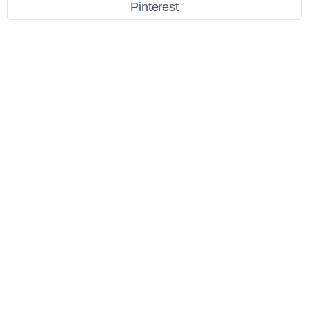
Pinterest
Link Utili
Policy Privacy
Termini e Condizioni
Dati personali
Contatti
Scarica l'App