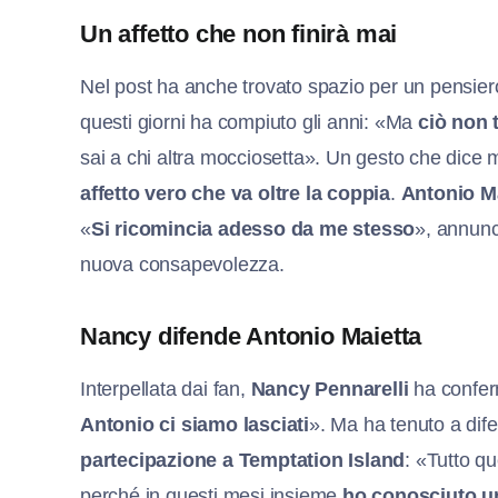
Un affetto che non finirà mai
Nel post ha anche trovato spazio per un pensier
questi giorni ha compiuto gli anni: «Ma
ciò non t
sai a chi altra mocciosetta». Un gesto che dice mo
affetto vero che va oltre la coppia
.
Antonio M
«
Si ricomincia adesso da me stesso
», annunci
nuova consapevolezza.
Nancy difende Antonio Maietta
Interpellata dai fan,
Nancy Pennarelli
ha confer
Antonio ci siamo lasciati
». Ma ha tenuto a dif
partecipazione a Temptation Island
: «Tutto q
perché in questi mesi insieme
ho conosciuto u