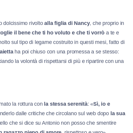
o dolcissimo rivolto
alla figlia di Nancy
, che proprio in
oglie il bene che ti ho voluto e che ti vorrò
a te e
lto sul tipo di legame costruito in questi mesi, fatto di
aietta
ha poi chiuso con una promessa a se stesso:
ando la volontà di rispettarsi di più e ripartire con una
mato la rottura con
la stessa serenità
: «
Sì, io e
enderlo dalle critiche che circolano sul web dopo
l
a sua
uello che si dice su Antonio non posso che smentire
n ragazzo pieno di amore
, rispettoso e vero».