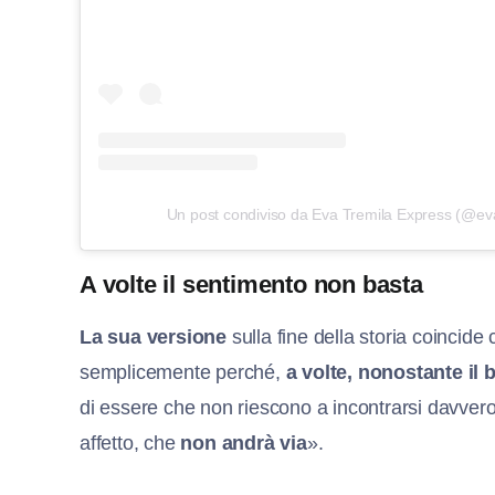
Un post condiviso da Eva Tremila Express (@eva
A volte il sentimento non basta
La sua versione
sulla fine della storia coincide c
semplicemente perché,
a volte, nonostante il 
di essere che non riescono a incontrarsi davv
affetto, che
non andrà via
».