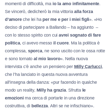
momenti di difficoltà, ma
io la amo infinitamente
.
Se vincerò, dedicherò la mia vittoria
alla forza
d’amore
che lei ha
per me e per i miei figli
». «Ho
deciso di partecipare a Ballando – ha aggiunto –
con lo stesso spirito con cui
avrei sognato di fare
politica
, ci avevo messo
il cuore
. Ma la politica è
complessa,
sporca
, ne sono uscito con le ossa rotte
e sono tornato
al mio lavoro
». Nella nuova
intervista c’è anche un pensiero per
Milly Carlucci
,
che l’ha lanciato in questa nuova avventura
all’insegna della danza: «pur facendo in qualche
modo un reality,
Milly ha grazia
. Sfrutta
le
emozioni
ma cerca di portarle in una direzione
costruttiva, di
bellezza
. Altri se ne infischiano».