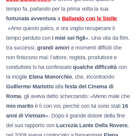
tempo fa, parlando per la prima volta la sua
fortunata avventura
a
Ballando con le Stelle
:
«Amo questo palco, e ora voglio recuperare il
tempo perduto con
i miei sei figli
». Una vita da film,
tra successi,
grandi amori
e momenti difficili che
non finiscono mai: l’attore, regista, produttore e
conduttore tv ha confessato
qualche difficoltà
con
la moglie
Elena Monorchio
, che, incontrando
Guillermo Mariotto
alla
festa del Cinema di
Roma
, gli aveva detto scherzando: «Meno male che
mio marito
è lì con voi, perché con lui sono stati
16
anni di Vietnam
». Dopo il grande dolore della fine
del suo rapporto con
Lucrezia Lante Della Rovere
,
nel 2008 aveva cominciato a frequentare
Elena