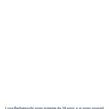
Luca Barbareschi sono insieme da 16 anni, e si sono sposati