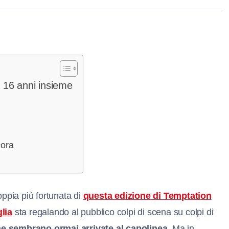
 16 anni insieme
cora
ppia più fortunata di
questa edizione di Temptation
glia
sta regalando al pubblico colpi di scena su colpi di
e sembrano ormai arrivate al capolinea
. Ma in