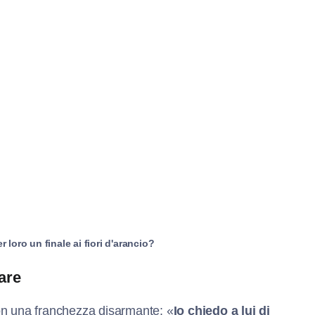
 loro un finale ai fiori d'arancio?
tare
on una franchezza disarmante: «
Io chiedo a lui di