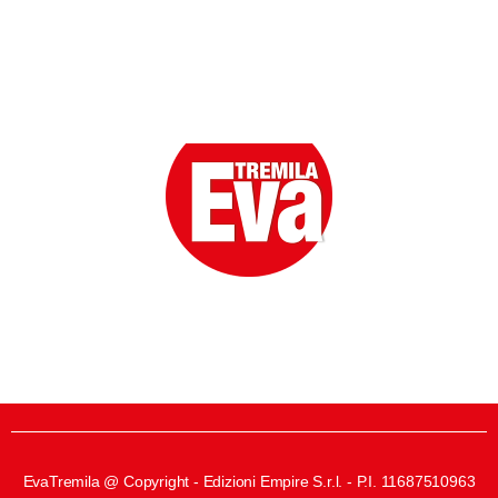
Eva la prima Donna del Gossip. Oltre 80 anni in cima
alle classifiche della cronaca rosa.
EvaTremila @ Copyright - Edizioni Empire S.r.l. - P.I. 11687510963​