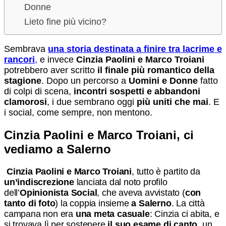
Donne
Lieto fine più vicino?
Sembrava
una storia destinata a finire tra lacrime e
rancori
,
e invece
Cinzia Paolini e Marco Troiani
potrebbero aver scritto
il finale più romantico della
stagione
. Dopo un percorso a
Uomini e Donne
fatto
di colpi di scena,
incontri sospetti e abbandoni
clamorosi
, i due sembrano oggi
più uniti che mai
. E
i social, come sempre, non mentono.
Cinzia Paolini e Marco Troiani, ci
vediamo a Salerno
Cinzia Paolini e Marco Troiani
, tutto è partito da
un’indiscrezione
lanciata dal noto profilo
dell’
Opinionista Social
, che aveva avvistato (
con
tanto di foto
) la coppia insieme
a Salerno
. La città
campana non era
una meta casuale
: Cinzia ci abita, e
si trovava lì per sostenere
il suo esame di canto
, un