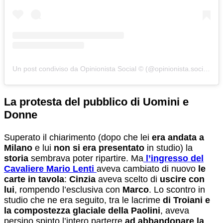
Un post condiviso da Opinionista Social © (@opinionista.social)
La protesta del pubblico di Uomini e
Donne
Superato il chiarimento (dopo che lei
era andata a
Milano
e lui
non si era presentato
in studio) la
storia
sembrava poter ripartire. Ma
l’ingresso del
Cavaliere Mario Lenti
aveva cambiato di nuovo
le
carte in tavola
:
Cinzia
aveva scelto di
uscire con
lui
, rompendo l’esclusiva con
Marco
. Lo scontro in
studio che ne era seguito, tra le lacrime
di Troiani e
la compostezza glaciale della Paolini
, aveva
persino spinto l’intero parterre
ad abbandonare la