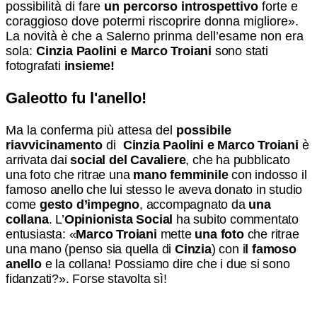
possibilità di fare
un percorso introspettivo
forte e
coraggioso dove potermi riscoprire donna migliore».
La novità è che a Salerno prinma dell’esame non era
sola:
Cinzia Paolini e Marco Troiani
sono stati
fotografati
insieme!
Galeotto fu l'anello!
Ma la conferma più attesa del
possibile
riavvicinamento
di
Cinzia Paolini e Marco Troiani
è
arrivata dai
social del Cavaliere
, che ha pubblicato
una foto che ritrae una
mano femminile
con indosso il
famoso anello che lui stesso le aveva donato in studio
come
gesto d’impegno
, accompagnato da
una
collana
. L’
Opinionista Social
ha subito commentato
entusiasta: «
Marco Troiani
mette
una foto
che ritrae
una mano (penso sia quella di
Cinzia
) con i
l famoso
anello
e la collana! Possiamo dire che i due si sono
fidanzati?». Forse stavolta sì!