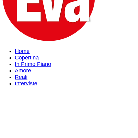
Home
Copertina
In Primo Piano
Amore
Reali
Interviste