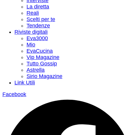
Interviste
La diretta
Reali
Scelti per te
Tendenze
Riviste digitali
Eva3000
Mio
EvaCucina
Vip Magazine
Tutto Gossip
Astrella
Sirio Magazine
Link Utili
Facebook