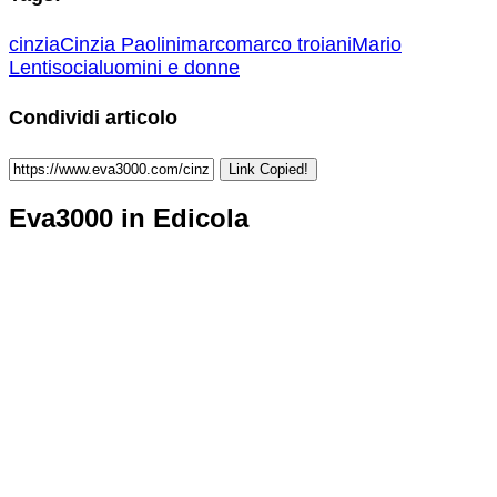
cinzia
Cinzia Paolini
marco
marco troiani
Mario
Lenti
social
uomini e donne
Condividi articolo
Link Copied!
Eva3000 in Edicola