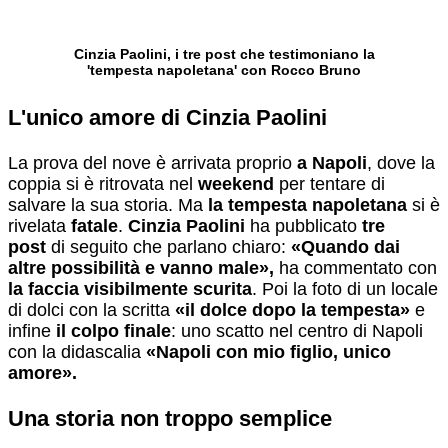
Cinzia Paolini, i tre post che testimoniano la
'tempesta napoletana' con Rocco Bruno
L'unico amore di Cinzia Paolini
La prova del nove è arrivata proprio
a Napoli
, dove la
coppia si è ritrovata nel
weekend
per tentare di
salvare la sua storia. Ma
la tempesta napoletana
si è
rivelata
fatale
.
Cinzia Paolini
ha pubblicato
tre
post
di seguito che parlano chiaro:
«Quando dai
altre possibilità e vanno male»,
ha commentato con
la faccia visibilmente scurita
. Poi la foto di un locale
di dolci con la scritta
«il dolce dopo la tempesta»
e
infine
il colpo finale
: uno scatto nel centro di Napoli
con la didascalia
«Napoli con mio figlio, unico
amore».
Una storia non troppo semplice