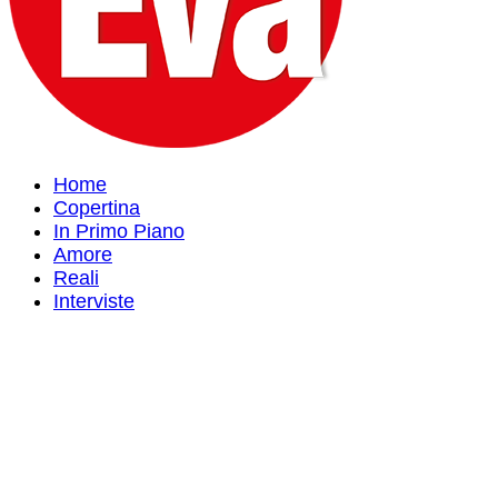
Home
Copertina
In Primo Piano
Amore
Reali
Interviste