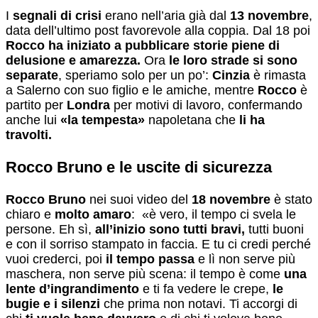
I
segnali di crisi
erano nell’aria già dal
13 novembre
,
data dell’ultimo post favorevole alla coppia. Dal 18 poi
Rocco ha iniziato a pubblicare storie piene di
delusione e amarezza.
Ora
le loro strade si sono
separate
, speriamo solo per un po’:
Cinzia
è rimasta
a Salerno con suo figlio e le amiche, mentre
Rocco
è
partito per
Londra
per motivi di lavoro, confermando
anche lui
«la tempesta»
napoletana che
li ha
travolti.
Rocco Bruno e le uscite di sicurezza
Rocco Bruno
nei suoi video del
18 novembre
è stato
chiaro e
molto amaro
: «è vero, il tempo ci svela le
persone. Eh sì,
all’inizio sono tutti bravi,
tutti buoni
e con il sorriso stampato in faccia. E tu ci credi perché
vuoi crederci, poi
il tempo passa
e lì non serve più
maschera, non serve più scena: il tempo è come
una
lente d’ingrandimento
e ti fa vedere le crepe,
le
bugie e i silenzi
che prima non notavi. Ti accorgi di