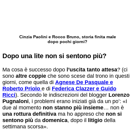
Cinzia Paolini e Rocco Bruno, storia finita male
dopo pochi giorni?
Dopo una lite non si sentono più?
Ma cosa è successo dopo
l’uscita tanto attesa
? (ci
sono
altre coppie
che sono scese dal trono in questi
giorni, come quella di
Agnese De Pasquale e
Roberto Priolo
e di
Federica
Clazzer e Guido
Ricci
). Secondo le indiscrezioni del blogger
Lorenzo
Pugnaloni
, i problemi erano iniziati già da un po’: «I
due al momento
non stanno più insieme
… non è
una rottura definitiva
ma ho appreso che
non si
sentono più
da
domenica
, dopo il
litigio
della
settimana scorsa».