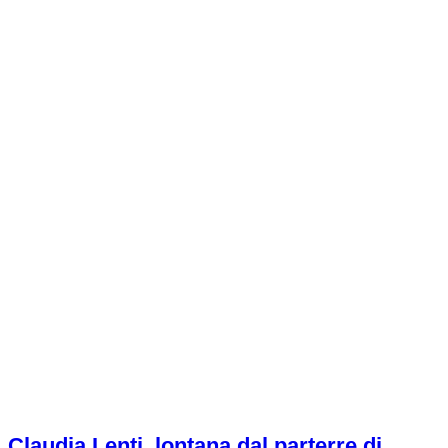
Claudia Lenti, lontana dal parterre di