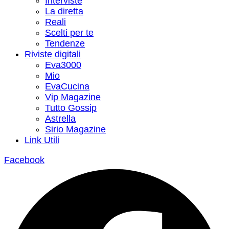
Interviste
La diretta
Reali
Scelti per te
Tendenze
Riviste digitali
Eva3000
Mio
EvaCucina
Vip Magazine
Tutto Gossip
Astrella
Sirio Magazine
Link Utili
Facebook