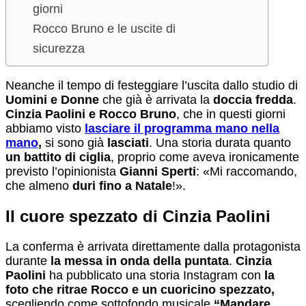
giorni
Rocco Bruno e le uscite di
sicurezza
Neanche il tempo di festeggiare l’uscita dallo studio di
Uomini e Donne
che già è arrivata la
doccia fredda
.
Cinzia Paolini e Rocco Bruno
, che in questi giorni
abbiamo visto
lasciare
il programma mano nella
mano
,
si sono già
lasciati
. Una storia durata quanto
un battito di ciglia
, proprio come aveva ironicamente
previsto l’opinionista
Gianni Sperti
: «Mi raccomando,
che almeno
duri fino a Natale
!».
Il cuore spezzato di Cinzia Paolini
La conferma è arrivata direttamente dalla protagonista
durante
la messa in onda della
puntata
.
Cinzia
Paolini
ha pubblicato una storia Instagram con
la
foto che ritrae Rocco
e un cuoricino spezzato,
scegliendo come sottofondo musicale
“Mandare