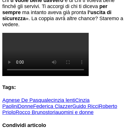
chi
ti vuole bene davvero
e di chi ti voleva bene
finché gli servivi. Ti accorgi di chi ti diceva
per
sempre
ma intanto aveva già pronta
l’uscita di
sicurezza
». La coppia avrà altre chance? Staremo a
vedere.
Tags:
Agnese De Pasquale
cinzia lenti
Cinzia
Paolini
Donne
Federica Clazzer
Guido Ricci
Roberto
Priolo
Rocco Bruno
storia
uomini e donne
Condividi articolo