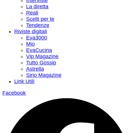
Interviste
La diretta
Reali
Scelti per te
Tendenze
Riviste digitali
Eva3000
Mio
EvaCucina
Vip Magazine
Tutto Gossip
Astrella
Sirio Magazine
Link Utili
Facebook