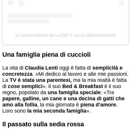
Un post condiviso da La Cici ⚜ Lecce (@laciciclaudia)
Una famiglia piena di cuccioli
La vita di
Claudia Lenti
oggi è fatta di
semplicità e
concretezza
. «Mi dedico al lavoro e alle mie passioni.
La
TV è stata una parentesi,
ma la mia realtà è fatta
di
cose semplici
». Il suo
Bed & Breakfast
è il suo
regno, popolato da
una famiglia speciale
: «Tra
papere, galline, un
cane e una decina di gatti che
amo alla follia
, la mia giornata è
piena d’amore
.
Loro sono
la mia seconda famiglia
».
Il passato sulla sedia rossa