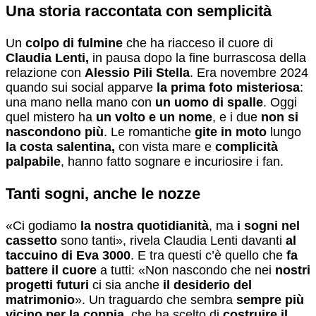
Una storia raccontata con semplicità
Un
colpo di fulmine
che ha riacceso il cuore di
Claudia Lenti,
in pausa dopo la fine burrascosa della
relazione con
Alessio Pili Stella
. Era novembre 2024
quando sui social apparve
la prima foto misteriosa
:
una mano nella mano con
un uomo di spalle
. Oggi
quel mistero ha
un volto e un nome
, e i due
non si
nascondono più
. Le romantiche
gite in moto
lungo
la costa salentina,
con vista mare e
complicità
palpabile
, hanno fatto sognare e incuriosire i fan.
Tanti sogni, anche le nozze
«Ci godiamo
la nostra quotidianità
, ma
i sogni nel
cassetto
sono tanti», rivela Claudia Lenti davanti
al
taccuino di Eva 3000
. E tra questi c’è quello che
fa
battere il cuore
a tutti: «Non nascondo che nei
nostri
progetti futuri
ci sia anche
il desiderio del
matrimonio
». Un traguardo che sembra
sempre più
vicino per la coppia
, che ha scelto di
costruire il