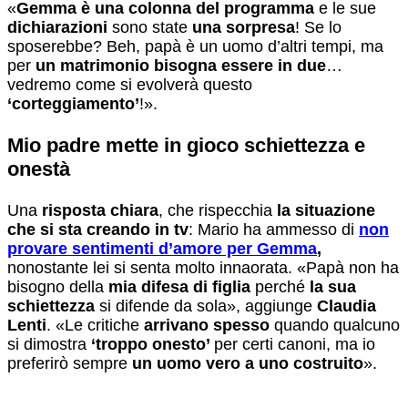
«
Gemma è una colonna del programma
e le sue
dichiarazioni
sono state
una sorpresa
! Se lo
sposerebbe? Beh, papà è un uomo d’altri tempi, ma
per
un matrimonio bisogna essere in due
…
vedremo come si evolverà questo
‘corteggiamento’
!».
Mio padre mette in gioco schiettezza e
onestà
Una
risposta chiara
, che rispecchia
la situazione
che si sta creando in tv
: Mario ha ammesso di
non
provare sentimenti d’amore per Gemma
,
nonostante lei si senta molto innaorata. «Papà non ha
bisogno della
mia difesa di figlia
perché
la sua
schiettezza
si difende da sola», aggiunge
Claudia
Lenti
. «Le critiche
arrivano spesso
quando qualcuno
si dimostra
‘troppo onesto’
per certi canoni, ma io
preferirò sempre
un uomo vero a uno costruito
».