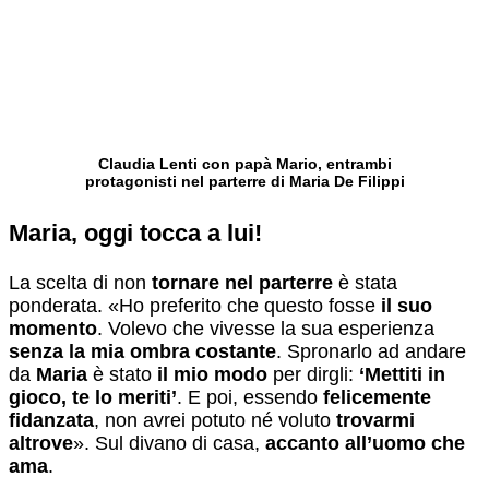
Claudia Lenti con papà Mario, entrambi
protagonisti nel parterre di Maria De Filippi
Maria, oggi tocca a lui!
La scelta di non
tornare nel parterre
è stata
ponderata. «Ho preferito che questo fosse
il suo
momento
. Volevo che vivesse la sua esperienza
s
enza la mia ombra costante
. Spronarlo ad andare
da
Maria
è stato
il mio modo
per dirgli:
‘Mettiti in
gioco, te lo meriti’
. E poi, essendo
felicemente
fidanzata
, non avrei potuto né voluto
trovarmi
altrove
». Sul divano di casa,
accanto all’uomo che
ama
.