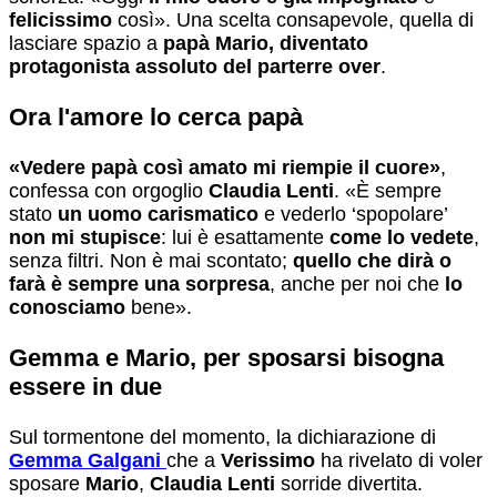
felicissimo
così». Una scelta consapevole, quella di
lasciare spazio a
papà Mario, diventato
protagonista assoluto del parterre over
.
Ora l'amore lo cerca papà
«Vedere papà così amato mi riempie il cuore»
,
confessa con orgoglio
Claudia Lenti
. «È sempre
stato
un uomo carismatico
e vederlo ‘spopolare’
non mi stupisce
: lui è esattamente
come lo vedete
,
senza filtri. Non è mai scontato;
quello che dirà o
farà è sempre una sorpresa
, anche per noi che
lo
conosciamo
bene».
Gemma e Mario, per sposarsi bisogna
essere in due
Sul tormentone del momento, la dichiarazione di
Gemma Galgani
che a
Verissimo
ha rivelato di voler
sposare
Mario
,
Claudia Lenti
sorride divertita.