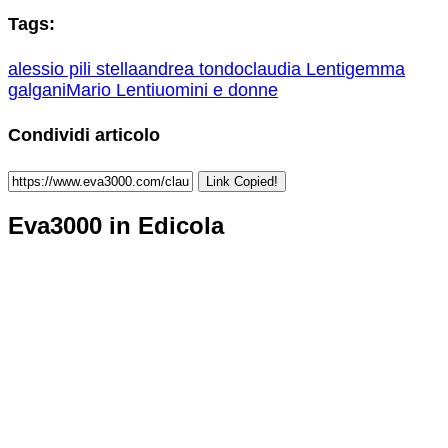
Tags:
alessio pili stella
andrea tondo
claudia Lenti
gemma
galgani
Mario Lenti
uomini e donne
Condividi articolo
Link Copied!
Eva3000 in Edicola