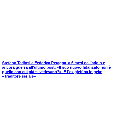
Stefano Tediosi e Federica Petagna, a 6 mesi dall’addio è
ancora guerra all’ultimo post: «Il suo nuovo fidanzato non è
quello con cui già si vedevano?». E l’ex gieffina lo gela:
«Traditore seriale»