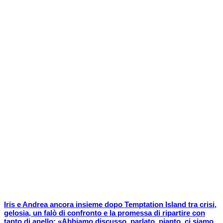
Iris e Andrea ancora insieme dopo Temptation Island tra crisi,
gelosia, un falò di confronto e la promessa di ripartire con
tanto di anello: «Abbiamo discusso, parlato, pianto, ci siamo