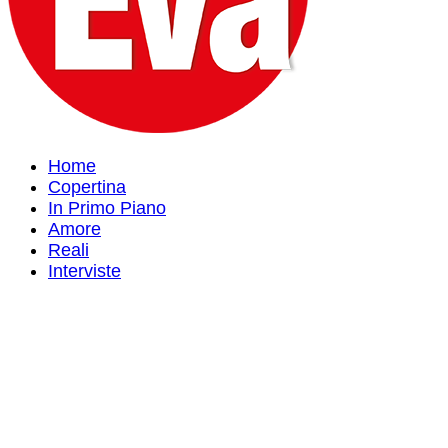
Home
Copertina
In Primo Piano
Amore
Reali
Interviste