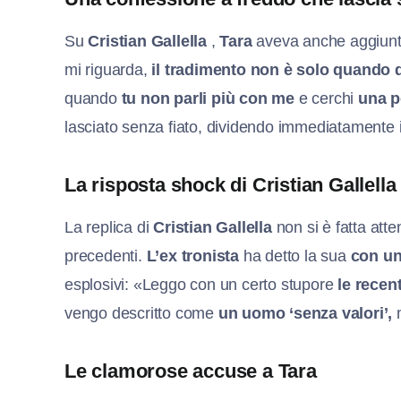
Su
Cristian Gallella
,
Tara
aveva anche aggiunt
mi riguarda,
il tradimento non è solo quando d
quando
tu non parli più con me
e cerchi
una p
lasciato senza fiato, dividendo immediatamente i
La risposta shock di Cristian Gallella
La replica di
Cristian Gallella
non si è fatta att
precedenti.
L’ex tronista
ha detto la sua
con un
esplosivi: «Leggo con un certo stupore
le recen
vengo descritto come
un uomo ‘senza valori’,
m
Le clamorose accuse a Tara