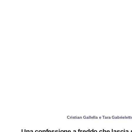
Cristian Gallella e Tara Gabrielet
Una confessione a freddo che lascia 