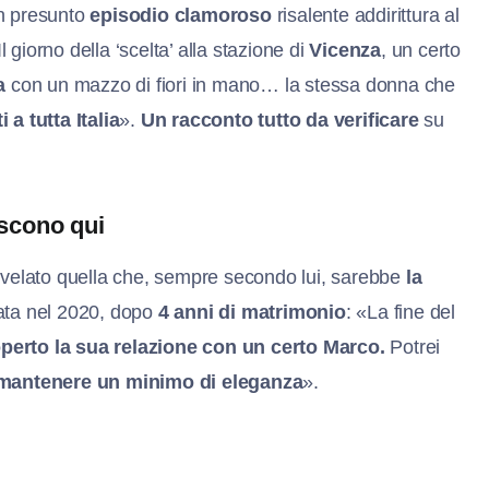
 un presunto
episodio clamoroso
risalente addirittura al
l giorno della ‘scelta’ alla stazione di
Vicenza
, un certo
a
con un mazzo di fiori in mano… la stessa donna che
 a tutta Italia
».
Un racconto tutto da verificare
su
iscono qui
velato quella che, sempre secondo lui, sarebbe
la
vata nel 2020, dopo
4 anni di matrimonio
: «La fine del
perto la sua relazione con un certo Marco.
Potrei
mantenere un minimo di eleganza
».