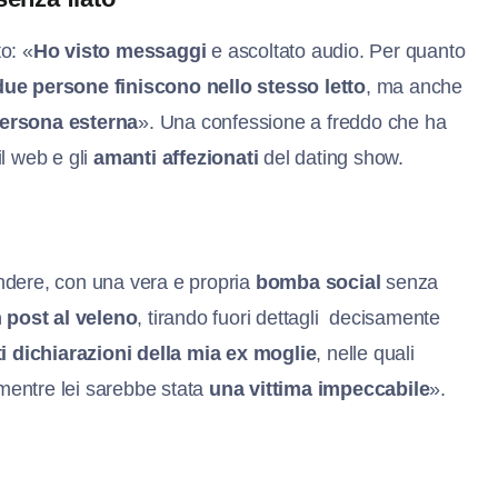
o: «
Ho visto messaggi
e ascoltato audio. Per quanto
ue persone finiscono nello stesso letto
, ma anche
ersona esterna
». Una confessione a freddo che ha
l web e gli
amanti affezionati
del dating show.
endere, con una vera e propria
bomba social
senza
 post al veleno
, tirando fuori dettagli decisamente
ti dichiarazioni della mia ex moglie
, nelle quali
entre lei sarebbe stata
una vittima impeccabile
».