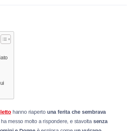
iato
ui
letto
hanno riaperto
una ferita che sembrava
 ha messo molto a rispondere, e stavolta
senza
omini e Donne
è esplosa come
un vulcano
,