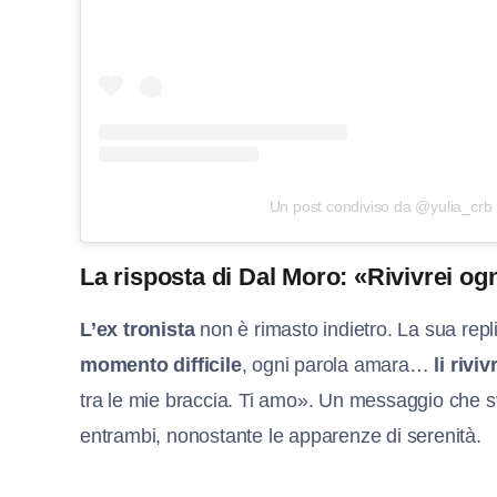
Un post condiviso da @yulia_crb
La risposta di Dal Moro: «Rivivrei ogn
L’ex tronista
non è rimasto indietro. La sua rep
momento difficile
, ogni parola amara…
li riviv
tra le mie braccia. Ti amo». Un messaggio che sv
entrambi, nonostante le apparenze di serenità.