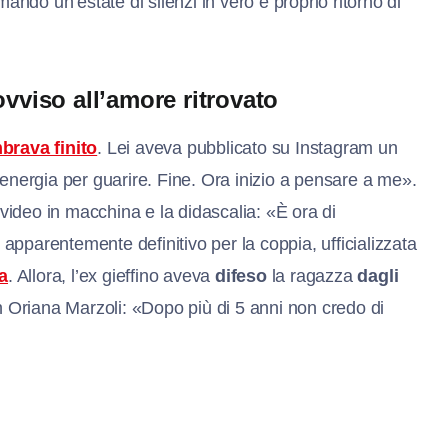
mando un’estate di silenzi in vero e proprio ritorno di
ovviso all’amore ritrovato
brava finito
. Lei aveva pubblicato su Instagram un
 energia per guarire. Fine. Ora inizio a pensare a me».
ideo in macchina e la didascalia: «È ora di
pparentemente definitivo per la coppia, ufficializzata
a
. Allora, l’ex gieffino aveva
difeso
la ragazza
dagli
n Oriana Marzoli: «Dopo più di 5 anni non credo di