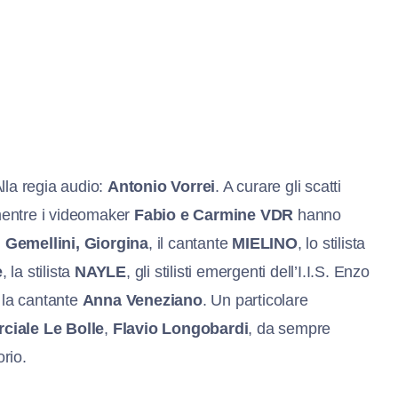
lla regia audio:
Antonio Vorrei
. A curare gli scatti
mentre i videomaker
Fabio e Carmine VDR
hanno
i Gemellini, Giorgina
, il cantante
MIELINO
, lo stilista
e
, la stilista
NAYLE
, gli stilisti emergenti dell’I.I.S. Enzo
la cantante
Anna Veneziano
. Un particolare
ciale Le Bolle
,
Flavio Longobardi
, da sempre
orio.