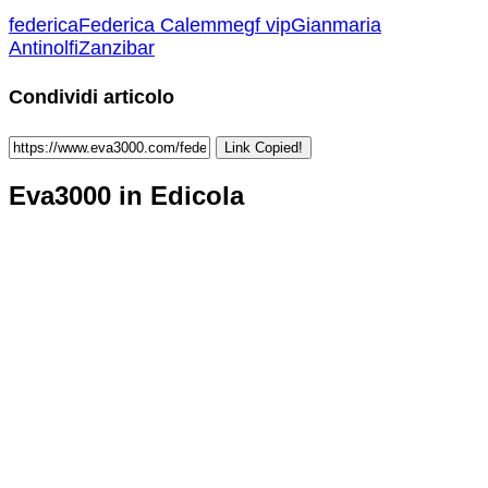
federica
Federica Calemme
gf vip
Gianmaria
Antinolfi
Zanzibar
Condividi articolo
Link Copied!
Eva3000 in Edicola