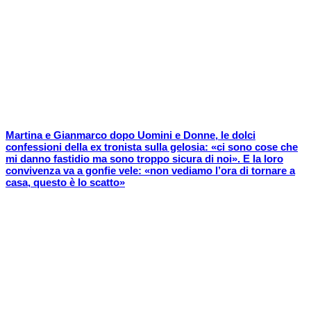
Martina e Gianmarco dopo Uomini e Donne, le dolci
confessioni della ex tronista sulla gelosia: «ci sono cose che
mi danno fastidio ma sono troppo sicura di noi». E la loro
convivenza va a gonfie vele: «non vediamo l’ora di tornare a
casa, questo è lo scatto»