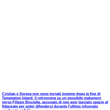
Cristian e Soraya non sono tornati insieme dopo la fine di
Temptation Island: il retroscena su un possibile malumore
verso Filippo Bisciglia, accusato di non aver lasciato spazio al
fidanzato per poter difendersi durante l’ultimo infuocato