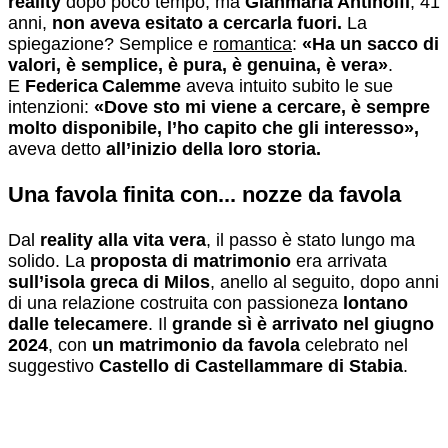
reality
dopo poco tempo, ma
Gianmaria Antinolfi
, 41
anni,
non aveva esitato a cercarla fuori.
La
spiegazione? Semplice e
romantica
:
«Ha un sacco di
valori, è semplice, è pura, è genuina, è vera»
.
E
Federica Calemme
aveva intuito subito le sue
intenzioni:
«Dove sto mi viene a cercare, è sempre
molto disponibile, l’ho capito che gli interesso»,
aveva detto
all’inizio della loro storia.
Una favola finita con... nozze da favola
Dal
reality alla vita vera
, il passo è stato lungo ma
solido. La
proposta di matrimonio
era arrivata
sull’isola greca di Milos
, anello al seguito, dopo anni
di una relazione costruita con passioneza
lontano
dalle telecamere
. Il
grande sì è arrivato nel giugno
2024
, con
un matrimonio da favola
celebrato nel
suggestivo
Castello di Castellammare di Stabia
.