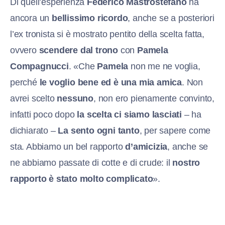
Di quell’esperienza
Federico Mastrostefano
ha
ancora un
bellissimo ricordo
, anche se a posteriori
l’ex tronista si è mostrato pentito della scelta fatta,
ovvero
scendere dal trono
con
Pamela
Compagnucci
. «Che
Pamela
non me ne voglia,
perché
le voglio bene ed è una mia amica
. Non
avrei scelto
nessuno
, non ero pienamente convinto,
infatti poco dopo
la scelta ci siamo lasciati
– ha
dichiarato –
La sento ogni tanto
, per sapere come
sta. Abbiamo un bel rapporto
d’amicizia
, anche se
ne abbiamo passate di cotte e di crude: il
nostro
rapporto è stato molto complicato
».