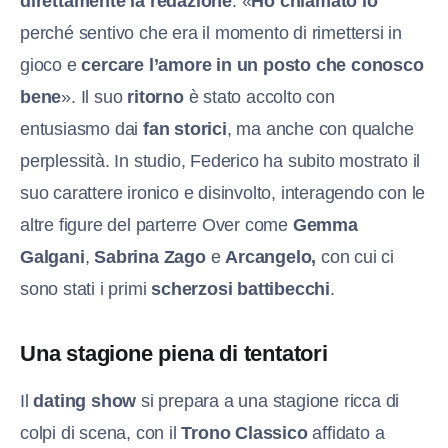
direttamente la redazione
: «
Ho chiamato io
perché sentivo che era il momento di rimettersi in
gioco e
cercare l’amore in un posto che conosco
bene
». Il suo
ritorno
è stato accolto con
entusiasmo dai
fan storici
, ma anche con qualche
perplessità. In studio, Federico ha subito mostrato il
suo carattere ironico e disinvolto, interagendo con le
altre figure del parterre Over come
Gemma
Galgani
,
Sabrina Zago
e
Arcangelo,
con cui ci
sono stati i primi
scherzosi battibecchi
.
Una stagione piena di tentatori
Il
dating show
si prepara a una stagione ricca di
colpi di scena, con il
Trono Classico
affidato a