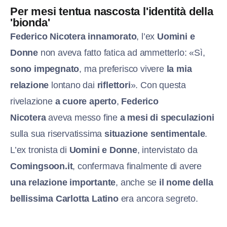
Per mesi tentua nascosta l'identità della
'bionda'
Federico Nicotera innamorato
, l’ex
Uomini e
Donne
non aveva fatto fatica ad ammetterlo: «Sì,
sono impegnato
, ma preferisco vivere
la mia
relazione
lontano dai
riflettori
». Con questa
rivelazione
a cuore aperto
,
Federico
Nicotera
aveva messo fine
a mesi di speculazioni
sulla sua riservatissima
situazione sentimentale
.
L’ex tronista di
Uomini e Donne
, intervistato da
Comingsoon.it
, confermava finalmente di avere
una relazione importante
, anche se
il nome della
bellissima Carlotta Latino
era ancora segreto.