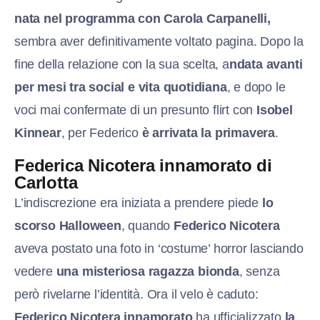
nata nel programma con Carola Carpanelli,
sembra aver definitivamente voltato pagina. Dopo la
fine della relazione con la sua scelta, a
ndata avanti
per mesi tra social e vita quotidiana
, e dopo le
voci mai confermate di un presunto flirt con
Isobel
Kinnear
, per Federico
è arrivata la primavera
.
Federica Nicotera innamorato di
Carlotta
L’indiscrezione era iniziata a prendere piede
lo
scorso Halloween
, quando
Federico Nicotera
aveva postato una foto in ‘costume’ horror lasciando
vedere
una misteriosa ragazza bionda
, senza
però rivelarne l’identità. Ora il velo è caduto:
Federico Nicotera innamorato
ha ufficializzato
la