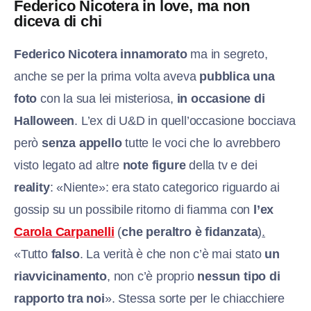
Federico Nicotera in love, ma non
diceva di chi
Federico Nicotera innamorato
ma in segreto,
anche se per la prima volta aveva
pubblica una
foto
con la sua lei misteriosa,
in occasione di
Halloween
. L’ex di U&D in quell’occasione bocciava
però
senza appello
tutte le voci che lo avrebbero
visto legato ad altre
note figure
della tv e dei
reality
: «Niente»: era stato categorico riguardo ai
gossip su un possibile ritorno di fiamma con
l’ex
Carola Carpanelli
(
che peraltro è fidanzata
)
.
«Tutto
falso
. La verità è che non c’è mai stato
un
riavvicinamento
, non c’è proprio
nessun tipo di
rapporto tra noi
». Stessa sorte per le chiacchiere