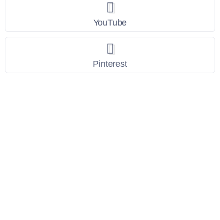
YouTube
Pinterest
Link Utili
Policy Privacy
Termini e Condizioni
Dati personali
Contatti