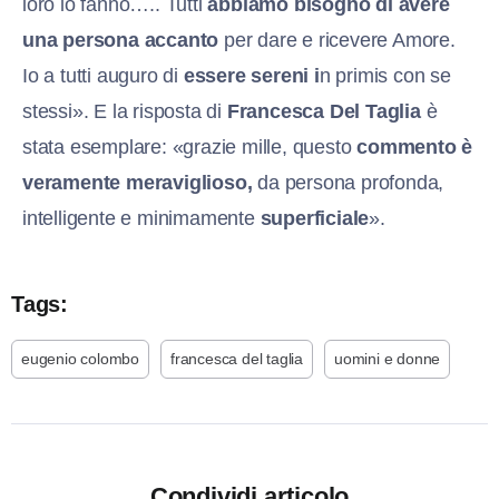
loro lo fanno….. Tutti
abbiamo bisogno di avere
una persona accanto
per dare e ricevere Amore.
Io a tutti auguro di
essere sereni i
n primis con se
stessi». E la risposta di
Francesca Del Taglia
è
stata esemplare: «grazie mille, questo
commento è
veramente meraviglioso,
da persona profonda,
intelligente e minimamente
superficiale
».
Tags:
eugenio colombo
francesca del taglia
uomini e donne
Condividi articolo