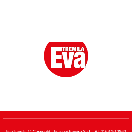
Eva la prima Donna del Gossip. Oltre 80 anni in cima
alle classifiche della cronaca rosa.
EvaTremila @ Copyright - Edizioni Empire S.r.l. - P.I. 11687510963​