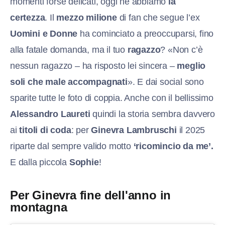
momenti forse delicati, oggi ne abbiamo
la
certezza
. Il
mezzo milione
di fan che segue l’ex
Uomini e Donne
ha cominciato a preoccuparsi, fino
alla fatale domanda, ma il tuo
ragazzo
? «Non c’è
nessun ragazzo – ha risposto lei sincera –
meglio
soli che male accompagnati
». E dai social sono
sparite tutte le foto di coppia. Anche con il bellissimo
Alessandro Laureti
quindi la storia sembra davvero
ai
titoli di coda
: per
Ginevra Lambruschi
il 2025
riparte dal sempre valido motto
‘ricomincio da me’.
E dalla piccola
Sophie
!
Per Ginevra fine dell'anno in
montagna