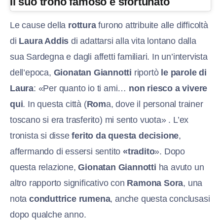
Il suo trono famoso e sfortunato
Le cause della
rottura
furono attribuite alle difficoltà
di
Laura Addis
di adattarsi alla vita lontano dalla
sua Sardegna e dagli affetti familiari. In un’intervista
dell’epoca,
Gionatan Giannotti
riportò
le parole di
Laura
: «Per quanto io ti ami…
non riesco a vivere
qui
. In questa città (
Rom
a, dove il personal trainer
toscano si era trasferito) mi sento vuota» . L’ex
tronista si disse
ferito da questa decisione
,
affermando di essersi sentito
«tradito
». Dopo
questa relazione,
Gionatan Giannotti
ha avuto un
altro rapporto significativo con
Ramona
Sora
, una
nota
conduttrice rumena
, anche questa conclusasi
dopo qualche anno.