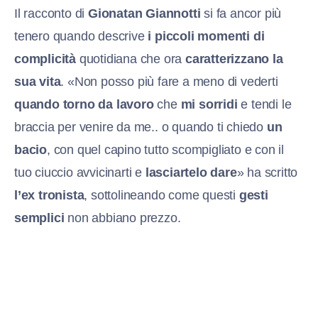
Il racconto di
Gionatan Giannotti
si fa ancor più
tenero quando descrive
i piccoli momenti di
complicità
quotidiana che ora
caratterizzano la
sua vita
. «Non posso più fare a meno di vederti
quando torno da lavoro
che
mi sorridi
e tendi le
braccia per venire da me.. o quando ti chiedo
un
bacio
, con quel capino tutto scompigliato e con il
tuo ciuccio avvicinarti e
lasciartelo dare
» ha scritto
l’ex tronista
, sottolineando come questi
gesti
semplici
non abbiano prezzo.