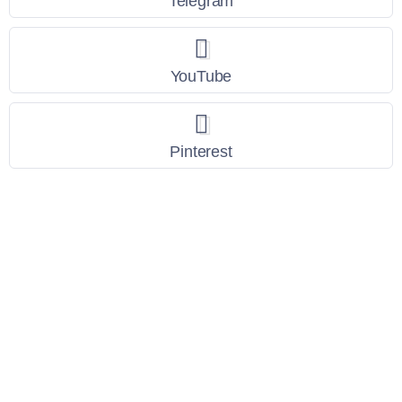
Telegram
YouTube
Pinterest
Link Utili
Policy Privacy
Termini e Condizioni
Dati personali
Contatti