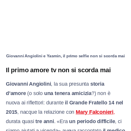
Giovanni Angiolini e Yasmin, il primo selfie non si scorda mai
Il primo amore tv non si scorda mai
Giovanni Angiolini
, la sua presunta
storia
d’amore
(o solo
una tenera amicizia
?) non è
nuova ai riflettori: durante
il Grande Fratello 14 nel
2015
, nacque la relazione con
Mary Falconieri
,
durata quasi
tre anni
. «Era
un periodo difficile
, ci
siamo aiutati a vicenda» aveva raccontato
il medico