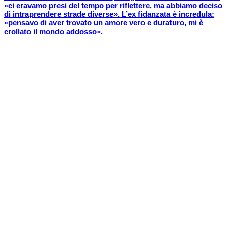
«ci eravamo presi del tempo per riflettere, ma abbiamo deciso
di intraprendere strade diverse». L’ex fidanzata è incredula:
«pensavo di aver trovato un amore vero e duraturo, mi è
crollato il mondo addosso».