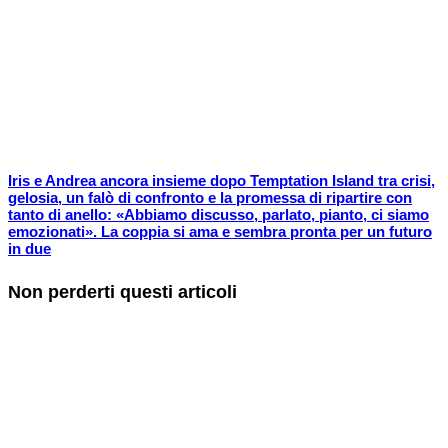
Iris e Andrea ancora insieme dopo Temptation Island tra crisi,
gelosia, un falò di confronto e la promessa di ripartire con
tanto di anello: «Abbiamo discusso, parlato, pianto, ci siamo
emozionati». La coppia si ama e sembra pronta per un futuro
in due
Non perderti questi articoli