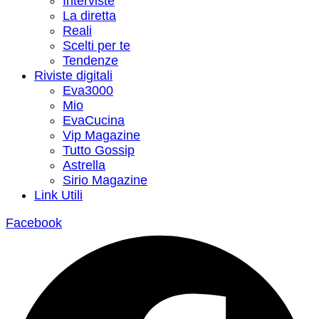
Interviste
La diretta
Reali
Scelti per te
Tendenze
Riviste digitali
Eva3000
Mio
EvaCucina
Vip Magazine
Tutto Gossip
Astrella
Sirio Magazine
Link Utili
Facebook