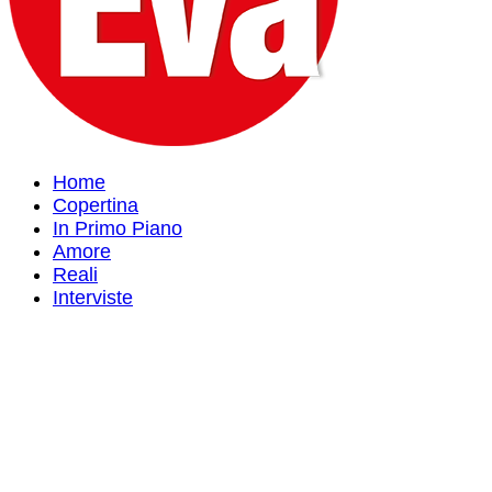
Home
Copertina
In Primo Piano
Amore
Reali
Interviste