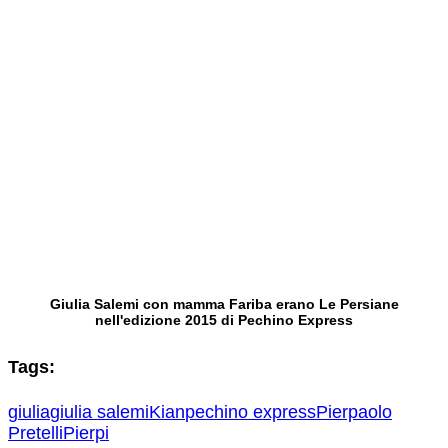
Giulia Salemi con mamma Fariba erano Le Persiane
nell'edizione 2015 di Pechino Express
Tags:
giulia
giulia salemi
Kian
pechino express
Pierpaolo
Pretelli
Pierpi