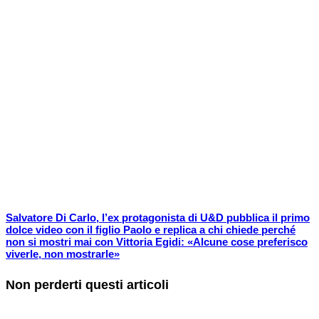
Salvatore Di Carlo, l’ex protagonista di U&D pubblica il primo
dolce video con il figlio Paolo e replica a chi chiede perché
non si mostri mai con Vittoria Egidi: «Alcune cose preferisco
viverle, non mostrarle»
Non perderti questi articoli