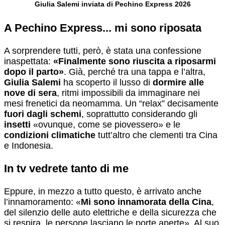
Giulia Salemi inviata di Pechino Express 2026
A Pechino Express... mi sono riposata
A sorprendere tutti, però, è stata una confessione
inaspettata:
«Finalmente sono riuscita a riposarmi
dopo il parto»
. Già, perché tra una tappa e l’altra,
Giulia Salemi
ha scoperto il lusso di
dormire alle
nove di sera
, ritmi impossibili da immaginare nei
mesi frenetici da neomamma. Un “relax” decisamente
fuori dagli schemi
, soprattutto considerando gli
insetti
«ovunque, come se piovessero» e le
condizioni climatiche
tutt’altro che clementi tra Cina
e Indonesia.
In tv vedrete tanto di me
Eppure, in mezzo a tutto questo, è arrivato anche
l’innamoramento: «
Mi sono innamorata della Cina
,
del silenzio delle auto elettriche e della sicurezza che
si respira, le persone lasciano le porte aperte». Al suo