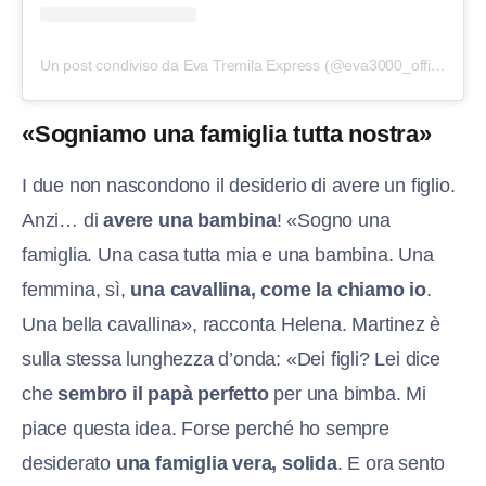
Un post condiviso da Eva Tremila Express (@eva3000_official)
«Sogniamo una famiglia tutta nostra»
I due non nascondono il desiderio di avere un figlio.
Anzi… di
avere una bambina
! «Sogno una
famiglia. Una casa tutta mia e una bambina. Una
femmina, sì,
una cavallina, come la chiamo io
.
Una bella cavallina», racconta Helena. Martinez è
sulla stessa lunghezza d’onda: «Dei figli? Lei dice
che
sembro il papà perfetto
per una bimba. Mi
piace questa idea. Forse perché ho sempre
desiderato
una famiglia vera, solida
. E ora sento