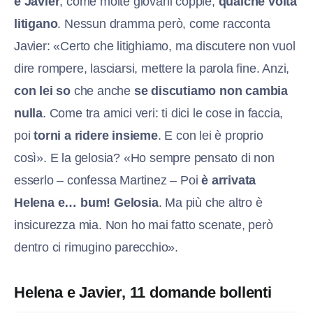
e Javier
, come molte giovani coppie,
qualche volta
litigano
. Nessun dramma però, come racconta
Javier: «Certo che litighiamo, ma discutere non vuol
dire rompere, lasciarsi, mettere la parola fine. Anzi,
con lei so
che anche
se discutiamo non cambia
nulla
. Come tra amici veri: ti dici le cose in faccia,
poi
torni a ridere insieme
. E con lei è proprio
così». E la gelosia? «Ho sempre pensato di non
esserlo – confessa Martinez – Poi
è arrivata
Helena e… bum! Gelosia
. Ma più che altro è
insicurezza mia. Non ho mai fatto scenate, però
dentro ci rimugino parecchio».
Helena e Javier, 11 domande bollenti