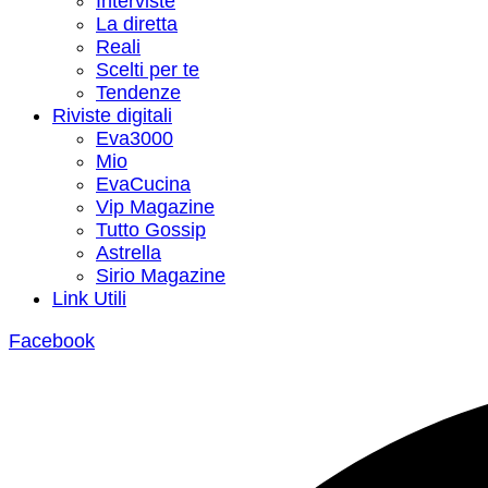
Interviste
La diretta
Reali
Scelti per te
Tendenze
Riviste digitali
Eva3000
Mio
EvaCucina
Vip Magazine
Tutto Gossip
Astrella
Sirio Magazine
Link Utili
Facebook