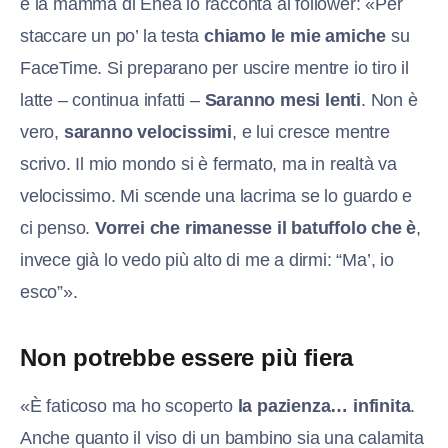
e la mamma di Enea lo racconta ai follower: «Per
staccare un po’ la testa
chiamo le mie amiche
su
FaceTime. Si preparano per uscire mentre io tiro il
latte – continua infatti –
Saranno mesi lenti
. Non è
vero,
saranno velocissimi
, e lui cresce mentre
scrivo. Il mio mondo si è fermato, ma in realtà va
velocissimo. Mi scende una lacrima se lo guardo e
ci penso.
Vorrei che rimanesse il batuffolo che è
,
invece già lo vedo più alto di me a dirmi: “Ma’, io
esco”».
Non potrebbe essere più fiera
«È faticoso ma ho scoperto
la pazienza… infinita
.
Anche quanto il viso di un bambino sia una calamita