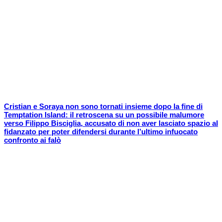
Cristian e Soraya non sono tornati insieme dopo la fine di
Temptation Island: il retroscena su un possibile malumore
verso Filippo Bisciglia, accusato di non aver lasciato spazio al
fidanzato per poter difendersi durante l’ultimo infuocato
confronto ai falò