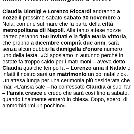
Claudia Dionigi
e
Lorenzo Riccardi
andranno
a
nozze
il prossimo sabato
sabato 30 novembre
a
Nola, comune sul mare che fa parte della
città
metropolitana dii Napoli
. Alle tanto attese nozze
parteciperanno
150 invitati
e la figlia
Maria Vittoria
,
che proprio
a dicembre compirà due anni
, sarà
senza alcun dubbio
la damigella d’onore
numero
uno della festa. «Ci sposiamo in autunno perché in
estate fa troppo caldo per i matrimoni – aveva detto
Claudia
qualche tempo fa –
Lorenzo ama il Natale
e
infatti il nostro sarà
un matrimonio
un po’ natalizio».
Un’attesa lunga per una cerimonia più desiderata che
mai: «L’ansia sale – ha confessato
Claudia
ai suoi fan
–
l’ansia cresce
e credo che sarà così fino a sabato,
quando finalmente entrerò in chiesa. Dopo, spero, di
ammorbidirmi un pochino».