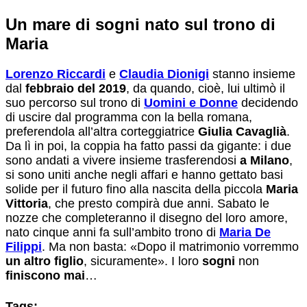
Un mare di sogni nato sul trono di
Maria
Lorenzo Riccardi
e
Claudia Dionigi
stanno insieme
dal
febbraio del 2019
, da quando, cioè, lui ultimò il
suo percorso sul trono di
Uomini e Donne
decidendo
di uscire dal programma con la bella romana,
preferendola all’altra corteggiatrice
Giulia Cavaglià
.
Da lì in poi, la coppia ha fatto passi da gigante: i due
sono andati a vivere insieme trasferendosi
a Milano
,
si sono uniti anche negli affari e hanno gettato basi
solide per il futuro fino alla nascita della piccola
Maria
Vittoria
, che presto compirà due anni. Sabato le
nozze che completeranno il disegno del loro amore,
nato cinque anni fa sull’ambito trono di
Maria De
Filippi
. Ma non basta: «Dopo il matrimonio vorremmo
un altro figlio
, sicuramente». I loro
sogni
non
finiscono mai
…
Tags: