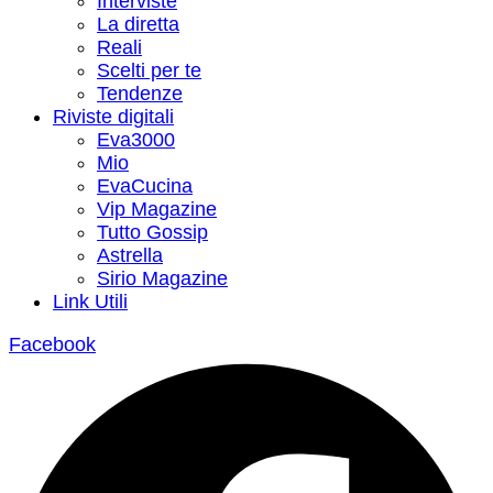
Interviste
La diretta
Reali
Scelti per te
Tendenze
Riviste digitali
Eva3000
Mio
EvaCucina
Vip Magazine
Tutto Gossip
Astrella
Sirio Magazine
Link Utili
Facebook