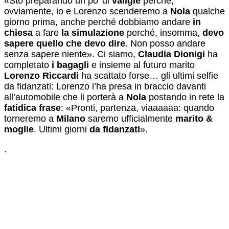
«Sto preparando un po’ di
valigie
perché,
ovviamente, io e Lorenzo scenderemo a
Nola
qualche
giorno prima, anche perché dobbiamo andare
in
chiesa
a fare
la simulazione
perché, insomma,
devo
sapere quello che devo dire
. Non posso andare
senza sapere niente». Ci siamo,
Claudia Dionigi
ha
completato
i bagagli
e insieme al futuro marito
Lorenzo Riccardi
ha scattato forse… gli ultimi selfie
da fidanzati: Lorenzo l’ha presa in braccio davanti
all’automobile che li porterà a
Nola
postando in rete la
fatidica frase
: «Pronti, partenza, viaaaaaa: quando
torneremo a
Milano
saremo ufficialmente
marito &
moglie
. Ultimi giorni
da fidanzati
».
.