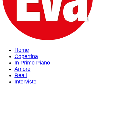
Home
Copertina
In Primo Piano
Amore
Reali
Interviste