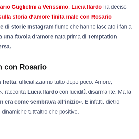
sario Guglielmi a Verissimo
,
L
ucia Ilardo
ha deciso
 sulla storia d’amore finita male con Rosario
e di storie Instagram
fiume che hanno lasciato i fan a
va
una favola d’amore
nata prima di
Temptation
ersa.
lm con Rosario
 fretta
, ufficializziamo tutto dopo poco. Amore,
», racconta
Lucia Ilardo
con lucidità disarmante. Ma la
n era come sembrava all’inizio»
. E infatti, dietro
 dinamiche tutt’altro che positive.