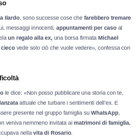
so
a Ilardo
, sono successe cose che
farebbe
ro tremare
 lui, messaggi innocenti,
appuntamenti per caso
al
vela
un regalo alla ex,
una borsa firmata
Michael
 cieco
vede solo ciò che vuole vedere», confessa con
icoltà
io
le dice: «Non posso pubblicare una storia con te,
idanzata
attuale che turbare i sentimenti dell’ex. E
ssere presente nel gruppo famiglia su
WhatsApp
,
n veniva nemmeno invitata ai
matrimoni di famiglia.
occupava nella
vita di Rosario
.