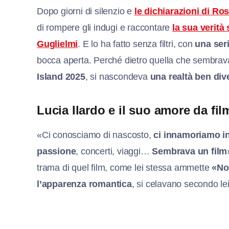
Dopo giorni di silenzio e
le dichiarazioni di Ro
di rompere gli indugi e raccontare
la sua verità
Guglielmi
. E lo ha fatto senza filtri, con
una seri
bocca aperta. Perché dietro quella che sembra
Island 2025
, si nascondeva
una realtà ben div
Lucia Ilardo e il suo amore da fi
«Ci conosciamo di nascosto,
ci innamoriamo in
passione
, concerti, viaggi…
Sembrava un film
trama di quel film, come lei stessa ammette
«No
l’apparenza romantica
, si celavano secondo lei