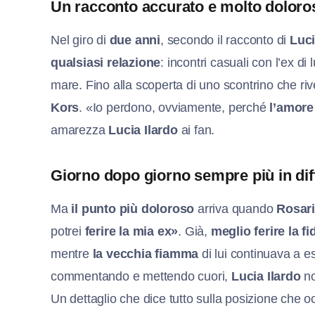
Un racconto accurato e molto doloro
Nel giro di
due anni
, secondo il racconto di
Luci
qualsiasi relazione
: incontri casuali con l’ex di
mare. Fino alla scoperta di uno scontrino che ri
Kors
. «Io perdono, ovviamente, perché
l’amore
amarezza
Lucia Ilardo
ai fan.
Giorno dopo giorno sempre più in diff
Ma
il punto più doloroso
arriva quando
Rosar
potrei
ferire la mia ex»
. Già,
meglio ferire la f
mentre
la vecchia fiamma
di lui continuava a e
commentando e mettendo cuori,
Lucia Ilardo
no
Un dettaglio che dice tutto sulla posizione che 