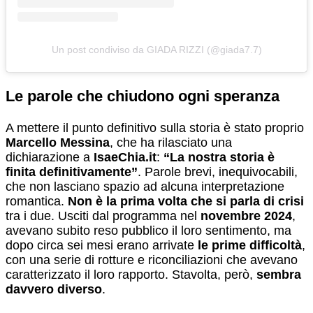
Un post condiviso da GIADA RIZZI (@giada7.7)
Le parole che chiudono ogni speranza
A mettere il punto definitivo sulla storia è stato proprio
Marcello Messina
, che ha rilasciato una
dichiarazione a
IsaeChia.it
:
“La nostra storia è
finita definitivamente”
. Parole brevi, inequivocabili,
che non lasciano spazio ad alcuna interpretazione
romantica.
Non è la prima volta che si parla di crisi
tra i due. Usciti dal programma nel
novembre 2024
,
avevano subito reso pubblico il loro sentimento, ma
dopo circa sei mesi erano arrivate
le prime difficoltà
,
con una serie di rotture e riconciliazioni che avevano
caratterizzato il loro rapporto. Stavolta, però,
sembra
davvero diverso
.