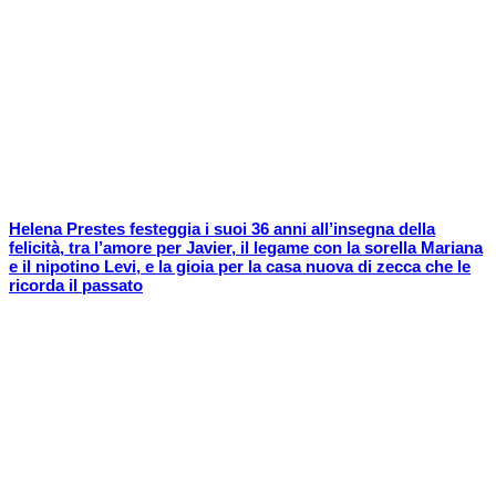
Helena Prestes festeggia i suoi 36 anni all’insegna della
felicità, tra l’amore per Javier, il legame con la sorella Mariana
e il nipotino Levi, e la gioia per la casa nuova di zecca che le
ricorda il passato