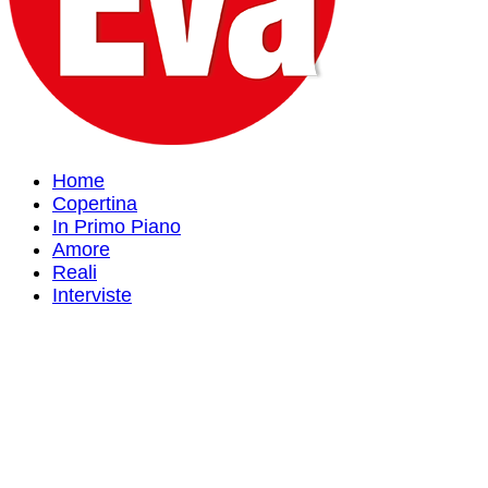
Home
Copertina
In Primo Piano
Amore
Reali
Interviste