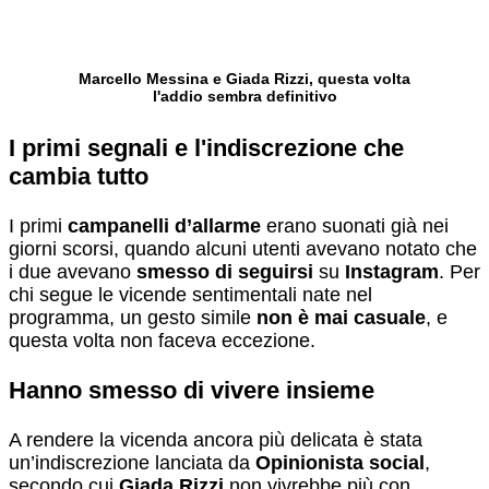
Marcello Messina e Giada Rizzi, questa volta
l'addio sembra definitivo
I primi segnali e l'indiscrezione che
cambia tutto
I primi
campanelli d’allarme
erano suonati già nei
giorni scorsi, quando alcuni utenti avevano notato che
i due avevano
smesso di seguirsi
su
Instagram
. Per
chi segue le vicende sentimentali nate nel
programma, un gesto simile
non è mai casuale
, e
questa volta non faceva eccezione.
Hanno smesso di vivere insieme
A rendere la vicenda ancora più delicata è stata
un’indiscrezione lanciata da
Opinionista social
,
secondo cui
Giada Rizzi
non vivrebbe più con