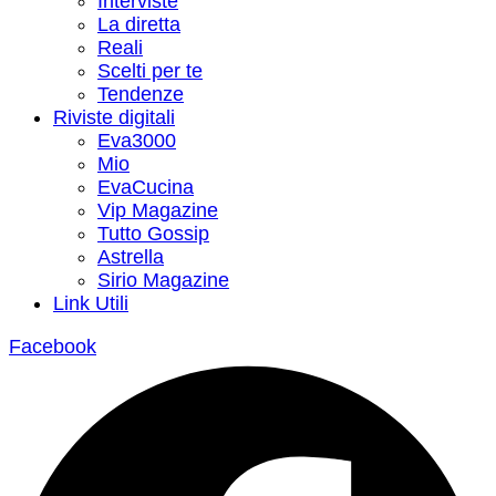
Interviste
La diretta
Reali
Scelti per te
Tendenze
Riviste digitali
Eva3000
Mio
EvaCucina
Vip Magazine
Tutto Gossip
Astrella
Sirio Magazine
Link Utili
Facebook