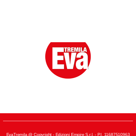
Eva la prima Donna del Gossip. Oltre 80 anni in cima
alle classifiche della cronaca rosa.
EvaTremila @ Copyright - Edizioni Empire S.r.l. - P.I. 11687510963​