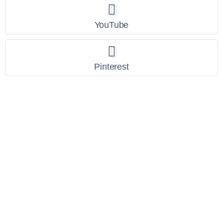
YouTube
Pinterest
Link Utili
Policy Privacy
Termini e Condizioni
Dati personali
Contatti