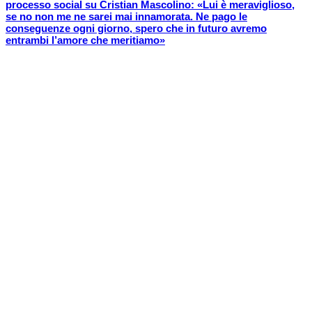
processo social su Cristian Mascolino: «Lui è meraviglioso,
se no non me ne sarei mai innamorata. Ne pago le
conseguenze ogni giorno, spero che in futuro avremo
entrambi l’amore che meritiamo»