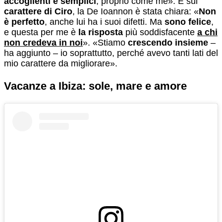
accoglienti e semplici
, proprio come me». E sul
carattere di Ciro
, la De Ioannon è stata chiara: «
Non
è perfetto
, anche lui ha i suoi difetti. Ma
sono felice
,
e questa per me è
la risposta
più soddisfacente
a chi
non credeva in noi
». «Stiamo
crescendo insieme
–
ha aggiunto – io soprattutto, perché avevo tanti lati del
mio carattere da migliorare».
Vacanze a Ibiza: sole, mare e amore