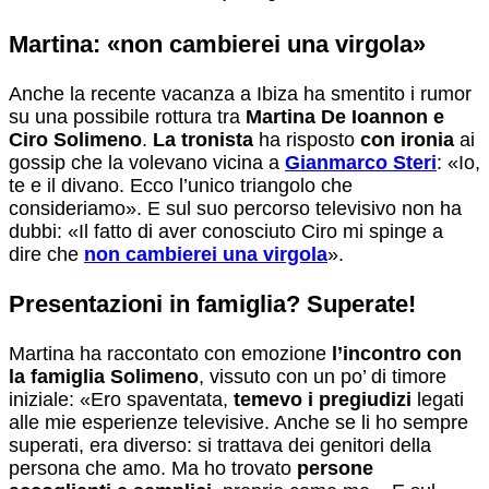
Martina: «non cambierei una virgola»
Anche la recente vacanza a Ibiza ha smentito i rumor
su una possibile rottura tra
Martina De Ioannon e
Ciro Solimeno
.
La tronista
ha risposto
con ironia
ai
gossip che la volevano vicina a
Gianmarco Steri
: «Io,
te e il divano. Ecco l’unico triangolo che
consideriamo». E sul suo percorso televisivo non ha
dubbi: «Il fatto di aver conosciuto Ciro mi spinge a
dire che
non cambierei una virgola
».
Presentazioni in famiglia? Superate!
Martina ha raccontato con emozione
l’incontro con
la famiglia Solimeno
, vissuto con un po’ di timore
iniziale: «Ero spaventata,
temevo i pregiudizi
legati
alle mie esperienze televisive. Anche se li ho sempre
superati, era diverso: si trattava dei genitori della
persona che amo. Ma ho trovato
persone