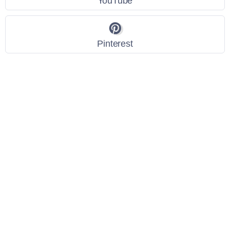
YouTube
Pinterest
Link Utili
Policy Privacy
Termini e Condizioni
Dati personali
Contatti
Scarica l'App