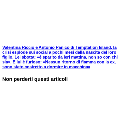
Valentina Riccio e Antonio Panico di Temptation Island, la
crisi esplode sui social a pochi mesi dalla nascita del loro
figlio. Lei sbotta: «è sparito da ieri mattina, non so con chi
sia». E lui è furioso: «Nessun ritorno di fiamma con la ex,
sono stato costretto a dormire in macchina»
Non perderti questi articoli