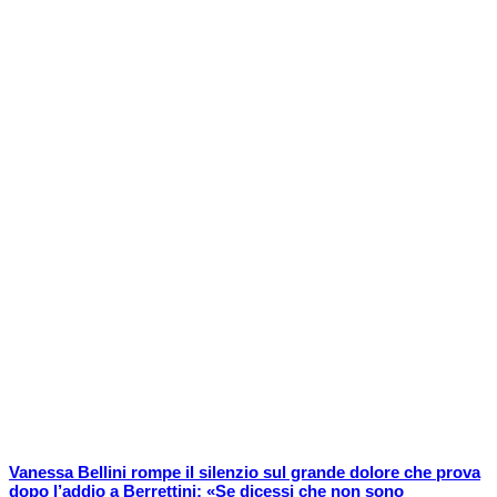
Vanessa Bellini rompe il silenzio sul grande dolore che prova
dopo l’addio a Berrettini: «Se dicessi che non sono