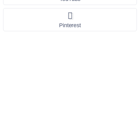
Pinterest
Link Utili
Policy Privacy
Termini e Condizioni
Dati personali
Contatti
Scarica l'App