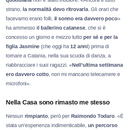
quotidiana
non è stato indolore. «Ancora è tutto
strano,
la normalità devo ritrovarla
. Gli orari che
facevamo erano folli,
il sonno era davvero poco
»
ha ammesso
il ballerino catanese
, che si è
concesso un giorno e mezzo tutto
per sé e per la
figlia Jasmine
(che oggi ha
12 anni
)
prima di
tornare a Catania, nella sua scuola di danza, a
riabbracciare i suoi ragazzi. «
Nell’ultima settimana
ero davvero cotto
, non mi mancano telecamere e
microfoni».
Nella Casa sono rimasto me stesso
Nessun
rimpianto
, però per
Raimondo Todaro
. «È
stata un’esperienza indimenticabile,
u
n percorso