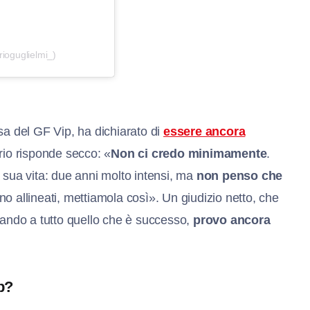
ioguglielmi_)
sa del GF Vip, ha dichiarato di
essere ancora
ario risponde secco: «
Non ci credo minimamente
.
 sua vita: due anni molto intensi, ma
non penso che
o allineati, mettiamola così». Un giudizio netto, che
sando a tutto quello che è successo,
provo ancora
p?