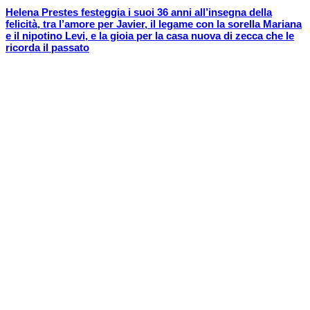
Helena Prestes festeggia i suoi 36 anni all’insegna della
felicità, tra l’amore per Javier, il legame con la sorella Mariana
e il nipotino Levi, e la gioia per la casa nuova di zecca che le
ricorda il passato