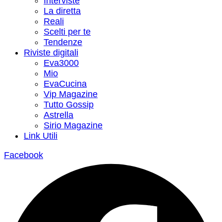
Interviste
La diretta
Reali
Scelti per te
Tendenze
Riviste digitali
Eva3000
Mio
EvaCucina
Vip Magazine
Tutto Gossip
Astrella
Sirio Magazine
Link Utili
Facebook