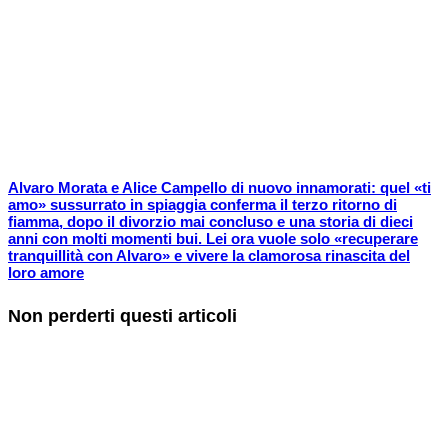
Alvaro Morata e Alice Campello di nuovo innamorati: quel «ti
amo» sussurrato in spiaggia conferma il terzo ritorno di
fiamma, dopo il divorzio mai concluso e una storia di dieci
anni con molti momenti bui. Lei ora vuole solo «recuperare
tranquillità con Alvaro» e vivere la clamorosa rinascita del
loro amore
Non perderti questi articoli