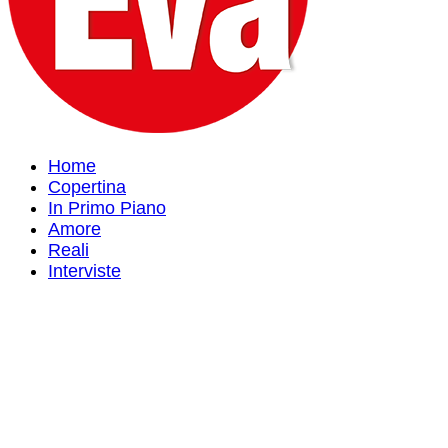
Home
Copertina
In Primo Piano
Amore
Reali
Interviste