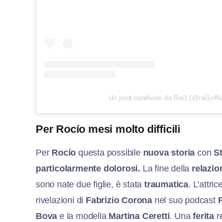
Un post condiviso da Rai1 (@rai1offic
Per Rocío mesi molto difficili
Per
Rocío
questa possibile
nuova storia
con
S
particolarmente dolorosi.
La fine della
relazi
sono nate due figlie, è stata
traumatica
. L’attri
rivelazioni di
Fabrizio Corona
nel suo podcast
Bova
e la modella
Martina Ceretti
. Una
ferita
r