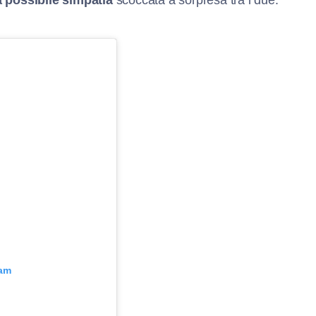
 possibile simpatia
scoccata a sorpresa tra i due.
ram