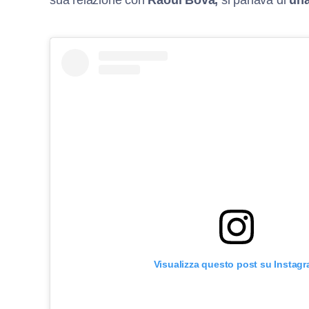
sua relazione con
Raoul Bova,
si parlava di
una
Visualizza questo post su Instag