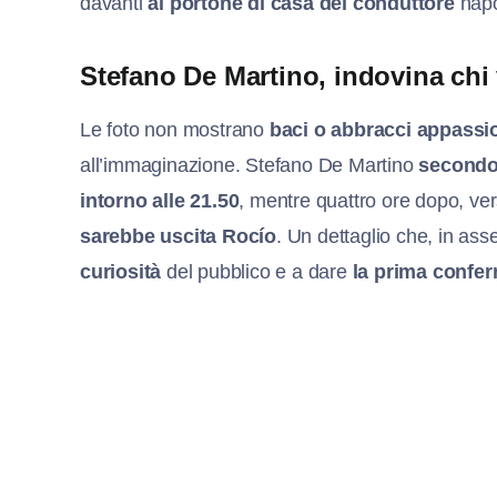
davanti
al portone di casa del conduttore
napo
Stefano De Martino, indovina chi
Le foto non mostrano
baci o abbracci appassi
all’immaginazione. Stefano De Martino
secondo 
intorno alle 21.50
, mentre quattro ore dopo, ve
sarebbe uscita Rocío
. Un dettaglio che, in ass
curiosità
del pubblico e a dare
la prima confer