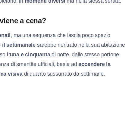
letano, in
momenti diversi
ma nella stessa serata.
 viene a cena?
onati
, ma una sequenza che lascia poco spazio
il settimanale
sarebbe rientrato nella sua abitazione
rso
l’una e cinquanta
di notte, dallo stesso portone
enza di smentite ufficiali, basta ad
accendere la
ma visiva
di quanto sussurrato da settimane.