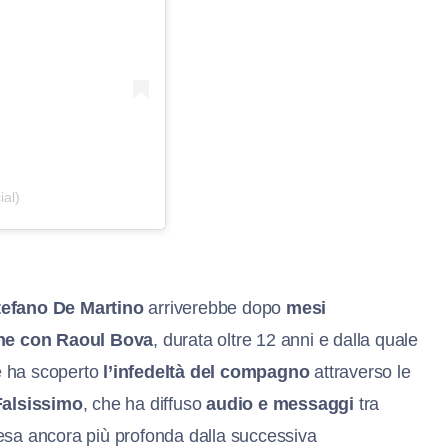
ial)
tefano De Martino
arriverebbe dopo
mesi
one con Raoul Bova
, durata oltre 12 anni e dalla quale
ce ha scoperto
l’infedeltà del
c
ompagno
attraverso le
Falsissimo
, che ha diffuso
audio e messaggi
tra
esa ancora più profonda dalla successiva