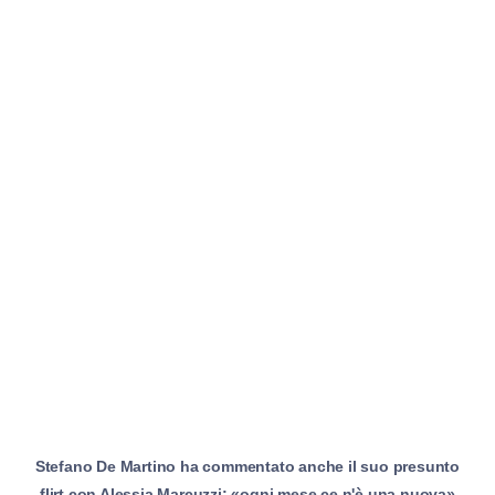
Stefano De Martino ha commentato anche il suo presunto
flirt con Alessia Marcuzzi: «ogni mese ce n'è una nuova»