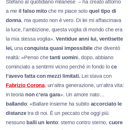
Stefano al quotidiano milanese – ha creato attorno
a me
il falso mito
che mi piace solo
quel tipo di
donna
, ma questo non è vero. Di lei mi affascinava
la luce, l’ambizione, questa voglia di mondo che era
la mia stessa voglia».
Ventidue anni lui, ventisette
lei,
una
conquista quasi impossibile
che diventò
realtà: «Penso che
tanti uomin
i, dopo, abbiano
cominciato a sentirmi vicino perché in fondo lo
ce
l’avevo fatta con mezzi limitati.
Lei stava con
Fabrizio Corona
, un’altra generazione, un’altra vita:
in teoria
non c’era gara
». Un amore nato…
ballando
: «Ballare insieme ha subito
accorciato le
distanze
tra di noi. È un peccato che oggi più
nessuno
balli un lento
: sterno contro sterno,
cuore