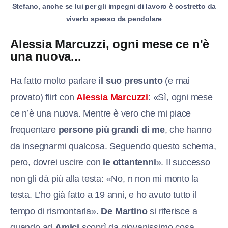
Stefano, anche se lui per gli impegni di lavoro è costretto da
viverlo spesso da pendolare
Alessia Marcuzzi, ogni mese ce n'è
una nuova...
Ha fatto molto parlare
il suo presunto
(e mai
provato) flirt con
Alessia Marcuzzi
: «Sì, ogni mese
ce n’è una nuova. Mentre è vero che mi piace
frequentare
persone più grandi di me
, che hanno
da insegnarmi qualcosa. Seguendo questo schema,
pero, dovrei uscire con
le ottantenni
». Il successo
non gli dà più alla testa: «No, n non mi monto la
testa. L’ho già fatto a 19 anni, e ho avuto tutto il
tempo di rismontarla».
De Martino
si riferisce a
quando ad
Amici
scoprì da giovanissimo cosa